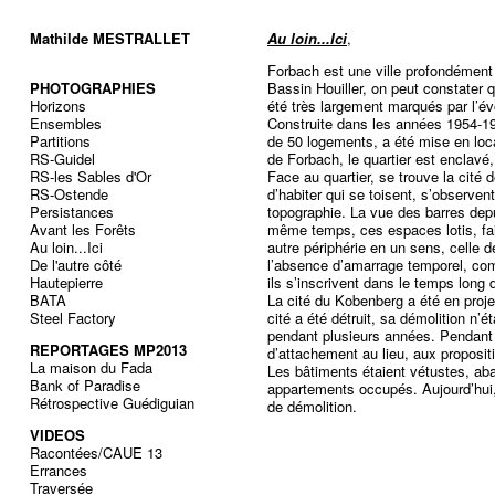
Mathilde MESTRALLET
Au loin...Ici
,
Forbach est une ville profondémen
PHOTOGRAPHIES
Bassin Houiller, on peut constater 
Horizons
été très largement marqués par l’év
Ensembles
Construite dans les années 1954-19
Partitions
de 50 logements, a été mise en loca
RS-Guidel
de Forbach, le quartier est enclavé,
RS-les Sables d'Or
Face au quartier, se trouve la cité
RS-Ostende
d’habiter qui se toisent, s’observen
Persistances
topographie. La vue des barres dep
Avant les Forêts
même temps, ces espaces lotis, fais
Au loin...Ici
autre périphérie en un sens, celle d
De l'autre côté
l’absence d’amarrage temporel, comm
Hautepierre
ils s’inscrivent dans le temps long d
BATA
La cité du Kobenberg a été en proj
Steel Factory
cité a été détruit, sa démolition n’
pendant plusieurs années. Pendant un
REPORTAGES MP2013
d’attachement au lieu, aux propositi
La maison du Fada
Les bâtiments étaient vétustes, ab
Bank of Paradise
appartements occupés. Aujourd’hui, 
Rétrospective Guédiguian
de démolition.
VIDEOS
Racontées/CAUE 13
Errances
Traversée